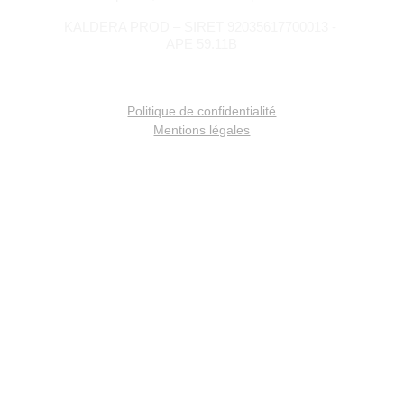
KALDERA PROD – SIRET 92035617700013 - 
APE 59.11B
Politique de confidentialité
Mentions légales